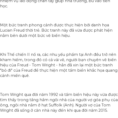
nhiệm vụ lao động chân tay giúp nhà trường, bù vào tiền
học.
Một bức tranh phong cảnh được thực hiện bởi danh họa
Lucian Freud thời trẻ. Bức tranh này đã vừa được phát hiện
nằm bên dưới một bức vẽ biển hiệu.
Khi Thế chiến II nổ ra, các nhu yếu phẩm tại Anh đều trở nên
kham hiếm, trong đó có cả vải vẽ, người bạn chuyên vẽ biển
hiệu của Freud - Tom Wright - hẳn đã xin lại một bức tranh
"bỏ đi" của Freud để thực hiện một tấm biển khắc họa quang
cảnh miền quê.
Tom Wright qua đời năm 1992 và tấm biển hiệu này vừa được
tìm thấy trong tầng hầm ngôi nhà của người vợ góa phụ của
ông, ngôi nhà nằm ở hạt Suffolk (Anh). Người vợ của Tom
Wright đã sống ở căn nhà này đến khi qua đời năm 2015.