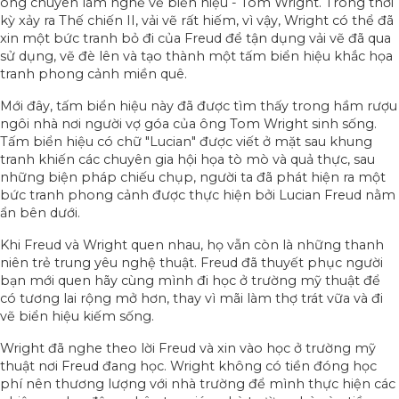
ông chuyên làm nghề vẽ biển hiệu - Tom Wright. Trong thời
kỳ xảy ra Thế chiến II, vải vẽ rất hiếm, vì vậy, Wright có thể đã
xin một bức tranh bỏ đi của Freud để tận dụng vải vẽ đã qua
sử dụng, vẽ đè lên và tạo thành một tấm biển hiệu khắc họa
tranh phong cảnh miền quê.
Mới đây, tấm biển hiệu này đã được tìm thấy trong hầm rượu
ngôi nhà nơi người vợ góa của ông Tom Wright sinh sống.
Tấm biển hiệu có chữ "Lucian" được viết ở mặt sau khung
tranh khiến các chuyên gia hội họa tò mò và quả thực, sau
những biện pháp chiếu chụp, người ta đã phát hiện ra một
bức tranh phong cảnh được thực hiện bởi Lucian Freud nằm
ẩn bên dưới.
Khi Freud và Wright quen nhau, họ vẫn còn là những thanh
niên trẻ trung yêu nghệ thuật. Freud đã thuyết phục người
bạn mới quen hãy cùng mình đi học ở trường mỹ thuật để
có tương lai rộng mở hơn, thay vì mãi làm thợ trát vữa và đi
vẽ biển hiệu kiếm sống.
Wright đã nghe theo lời Freud và xin vào học ở trường mỹ
thuật nơi Freud đang học. Wright không có tiền đóng học
phí nên thương lượng với nhà trường để mình thực hiện các