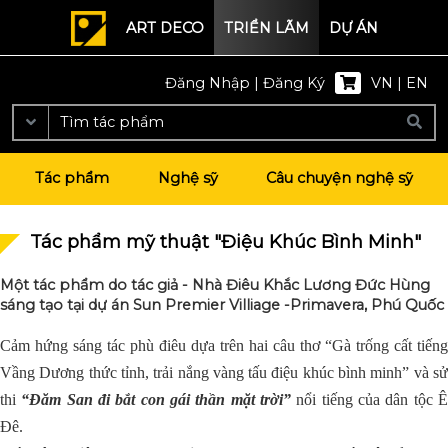
ART DECO
TRIỂN LÃM
DỰ ÁN
Đăng Nhập
|
Đăng Ký
VN
|
EN
Tác phẩm
Nghệ sỹ
Câu chuyện nghệ sỹ
Tác phẩm mỹ thuật "Điệu Khúc Bình Minh"
Một tác phẩm do tác giả - Nhà Điêu Khắc Lương Đức Hùng
sáng tạo tại dự án Sun Premier Villiage -Primavera, Phú Quốc
Cảm hứng sáng tác phù điêu dựa trên hai câu thơ “Gà trống cất tiếng
Vầng Dương thức tỉnh, trải nắng vàng tấu điệu khúc bình minh” và sử
thi
“Đăm San đi bắt con gái thần mặt trời”
nổi tiếng của dân tộc 
Đê.