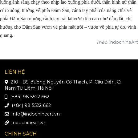
luồng ánh sáng chạy theo nhịp lao xuống phía dưới, thân hình nữ thần
cúi xuống, hướng về phía Đăm San, cánh tay phải của nàng chìa về
phía Đăm San nhưng cánh tay trái lại vươn lên cao như dẫn dắt, chỉ
hướng cho Đăm San vươn về phía mặt trời – vươn về phía tự do, vinh
quang.
Theo
IndochineArt
LIÊN HỆ
210 - B5, đường Nguyễn Cơ Thạch, P. Cầu Diễn, Q.
Nam Từ Liêm, Hà Nội
(+84) 98 5522 662
(+84) 98 5522 662
info@indochineart.vn
indochineart.vn
CHÍNH SÁCH