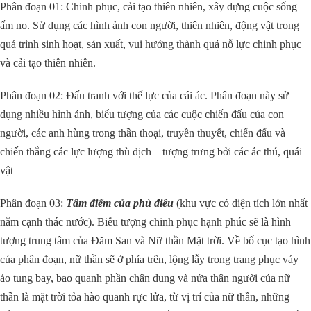
Phân đoạn 01: Chinh phục, cải tạo thiên nhiên, xây dựng cuộc sống
ấm no. Sử dụng các hình ảnh con người, thiên nhiên, động vật trong
quá trình sinh hoạt, sản xuất, vui hưởng thành quả nỗ lực chinh phục
và cải tạo thiên nhiên.
Phân đoạn 02: Đấu tranh với thế lực của cái ác. Phân đoạn này sử
dụng nhiều hình ảnh, biểu tượng của các cuộc chiến đấu của con
người, các anh hùng trong thần thoại, truyền thuyết, chiến đấu và
chiến thắng các lực lượng thù địch – tượng trưng bởi các ác thú, quái
vật
Phân đoạn 03:
Tâm điểm của phù điêu
(khu vực có diện tích lớn nhất
nằm cạnh thác nước). Biểu tượng chinh phục hạnh phúc sẽ là hình
tượng trung tâm của Đăm San và Nữ thần Mặt trời. Về bố cục tạo hình
của phân đoạn, nữ thần sẽ ở phía trên, lộng lẫy trong trang phục váy
áo tung bay, bao quanh phần chân dung và nửa thân người của nữ
thần là mặt trời tỏa hào quanh rực lửa, từ vị trí của nữ thần, những