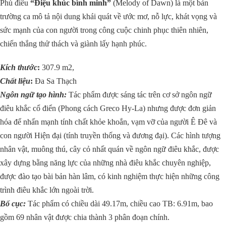
Phù điêu
“Điệu khúc bình minh”
(Melody of Dawn) là một bản
trường ca mô tả nội dung khái quát về ước mơ, nỗ lực, khát vọng và
sức mạnh của con người trong công cuộc chinh phục thiên nhiên,
chiến thắng thử thách và giành lấy hạnh phúc.
Kích thước
:
307.9 m2,
Chất liệu
:
Đa Sa Thạch
Ngôn ngữ tạo hình:
Tác phẩm được sáng tác trên cơ sở ngôn ngữ
điêu khắc cổ điển (Phong cách Greco Hy-La) nhưng được đơn giản
hóa để nhấn mạnh tính chất khỏe khoắn, vạm vỡ của người Ê Đê và
con người Hiện đại (tính truyền thống và đương đại). Các hình tượng
nhân vật, muông thú, cây cỏ nhất quán về ngôn ngữ điêu khắc, được
xây dựng bằng năng lực của những nhà điêu khắc chuyên nghiệp,
được đào tạo bài bản hàn lâm, có kinh nghiệm thực hiện những công
trình điêu khắc lớn ngoài trời.
Bố cục:
Tác phẩm có chiều dài 49.17m, chiều cao TB: 6.91m, bao
gồm 69 nhân vật được chia thành 3 phân đoạn chính.