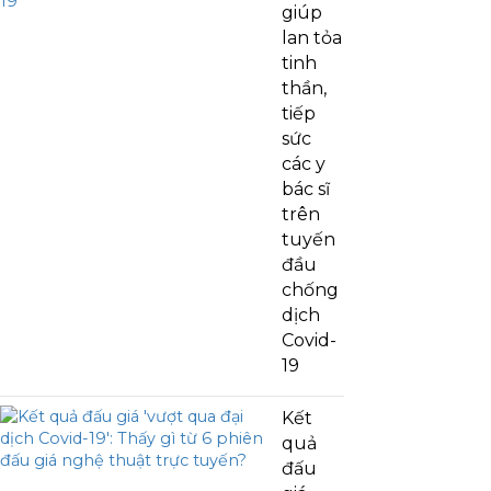
giúp
lan tỏa
tinh
thần,
tiếp
sức
các y
bác sĩ
trên
tuyến
đầu
chống
dịch
Covid-
19
Kết
quả
đấu