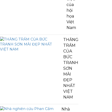
của
hội
họa
Việt
Nam
THĂNG
TRẦM
CỦA
BỨC
TRANH
SƠN
MÀI
ĐẸP
NHẤT
VIỆT
NAM
Nhà