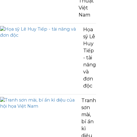
Thuật
Việt
Nam
Họa
sỹ Lê
Huy
Tiếp
- tài
năng
và
đơn
độc
Tranh
sơn
mài,
bí ẩn
kì
diệu