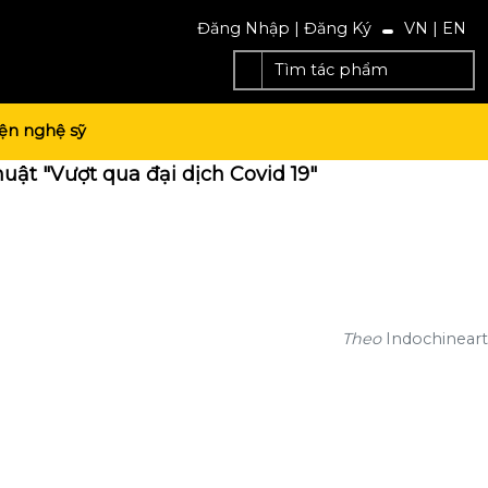
Đăng Nhập
|
Đăng Ký
VN
|
EN
ện nghệ sỹ
ật "Vượt qua đại dịch Covid 19"
Theo
Indochineart