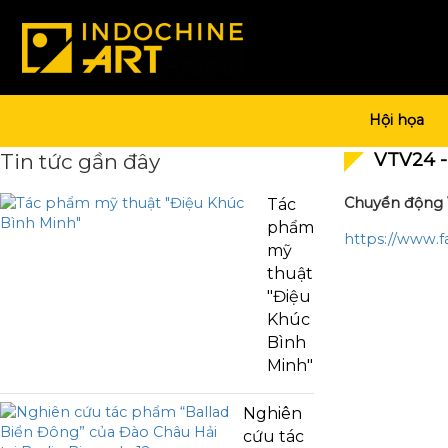
Hội họa
Tin tức gần đây
VTV24 -
Chuyển động V
Tác
phẩm
https://www.f
mỹ
thuật
"Điệu
Khúc
Bình
Minh"
Nghiên
cứu tác