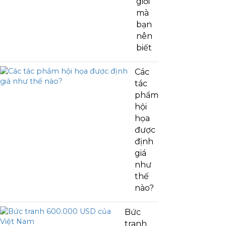
giới
mà
bạn
nên
biết
Các
tác
phẩm
hội
họa
được
định
giá
như
thế
nào?
Bức
tranh