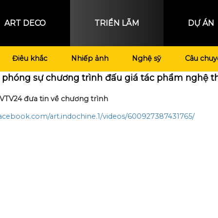
ART DECO
TRIỂN LÃM
DỰ ÁN
Điêu khắc
Nhiếp ảnh
Nghệ sỹ
Câu chuy
 phóng sự chương trình đấu giá tác phẩm nghệ thu
TV24 đưa tin về chương trình
acebook.com/art.indochine.1/videos/600927387431765/