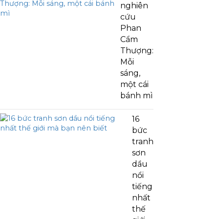
nghiên
cứu
Phan
Cẩm
Thượng:
Mỗi
sáng,
một cái
bánh mì
16
bức
tranh
sơn
dầu
nổi
tiếng
nhất
thế